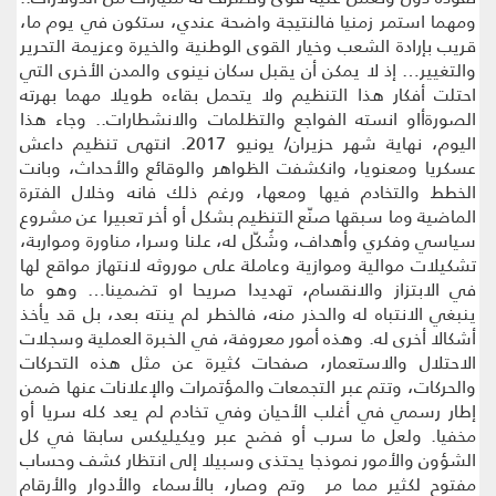
ومهما استمر زمنيا فالنتيجة واضحة عندي، ستكون في يوم ما،
قريب بإرادة الشعب وخيار القوى الوطنية والخيرة وعزيمة التحرير
والتغيير… إذ لا يمكن أن يقبل سكان نينوى والمدن الأخرى التي
احتلت أفكار هذا التنظيم ولا يتحمل بقاءه طويلا مهما بهرته
الصورةأاو انسته الفواجع والتظلمات والانشطارات.. وجاء هذا
اليوم، نهاية شهر حزيران/ يونيو 2017. انتهى تنظيم داعش
عسكريا ومعنويا، وانكشفت الظواهر والوقائع والأحداث، وبانت
الخطط والتخادم فيها ومعها، ورغم ذلك فانه وخلال الفترة
الماضية وما سبقها صنّع التنظيم بشكل أو أخر تعبيرا عن مشروع
سياسي وفكري وأهداف، وشُكّل له، علنا وسرا، مناورة ومواربة،
تشكيلات موالية وموازية وعاملة على موروثه لانتهاز مواقع لها
في الابتزاز والانقسام، تهديدا صريحا او تضمينا… وهو ما
ينبغي الانتباه له والحذر منه، فالخطر لم ينته بعد، بل قد يأخذ
أشكالا أخرى له. وهذه أمور معروفة، في الخبرة العملية وسجلات
الاحتلال والاستعمار، صفحات كثيرة عن مثل هذه التحركات
والحركات، وتتم عبر التجمعات والمؤتمرات والإعلانات عنها ضمن
إطار رسمي في أغلب الأحيان وفي تخادم لم يعد كله سريا أو
مخفيا. ولعل ما سرب أو فضح عبر ويكيليكس سابقا في كل
الشؤون والأمور نموذجا يحتذى وسبيلا إلى انتظار كشف وحساب
مفتوح لكثير مما مر وتم وصار، بالأسماء والأدوار والأرقام