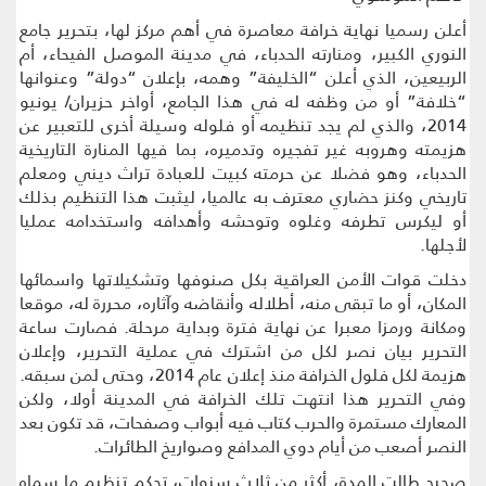
أعلن رسميا نهاية خرافة معاصرة في أهم مركز لها، بتحرير جامع
النوري الكبير، ومنارته الحدباء، في مدينة الموصل الفيحاء، أم
الربيعين، الذي أعلن “الخليفة” وهمه، بإعلان “دولة” وعنوانها
“خلافة” أو من وظفه له في هذا الجامع، أواخر حزيران/ يونيو
2014، والذي لم يجد تنظيمه أو فلوله وسيلة أخرى للتعبير عن
هزيمته وهروبه غير تفجيره وتدميره، بما فيها المنارة التاريخية
الحدباء، وهو فضلا عن حرمته كبيت للعبادة تراث ديني ومعلم
تاريخي وكنز حضاري معترف به عالميا، ليثبت هذا التنظيم بذلك
أو ليكرس تطرفه وغلوه وتوحشه وأهدافه واستخدامه عمليا
لأجلها.
دخلت قوات الأمن العراقية بكل صنوفها وتشكيلاتها واسمائها
المكان، أو ما تبقى منه، أطلاله وأنقاضه وآثاره، محررة له، موقعا
ومكانة ورمزا معبرا عن نهاية فترة وبداية مرحلة. فصارت ساعة
التحرير بيان نصر لكل من اشترك في عملية التحرير، وإعلان
هزيمة لكل فلول الخرافة منذ إعلان عام 2014، وحتى لمن سبقه.
وفي التحرير هذا انتهت تلك الخرافة في المدينة أولا، ولكن
المعارك مستمرة والحرب كتاب فيه أبواب وصفحات، قد تكون بعد
النصر أصعب من أيام دوي المدافع وصواريخ الطائرات.
صحيح طالت المدة، أكثر من ثلاث سنوات، تحكم تنظيم ما سماه