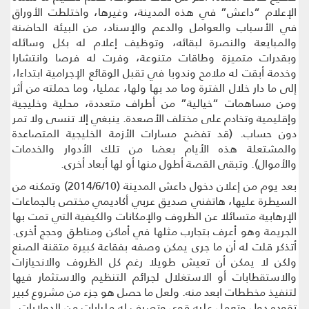
الإعلام “داعش” في هذه المدينة، وغيرها، واختلطت الأوراق
في الأسباب والعوامل والدعم والإسناد، من البيئة الحاضنة
والمبايعة والنصرة لبقائه، وتوظيف إعلام له بكل وسائله
وبقدرات متميزة وطاقات متنوعة، وفرت له فرصا وانتشارا
وخدمة أبقت له ملامح وندوبا في تقبل الوقائع الإجرامية ابتداءا،
إلى ما دار خلال الفترة وما مد بها ولها، عمليا، وما حملته من أثر
ومن مساهمات “خيالية” من أطراف متعددة، محلية وخليجية
وإقليمية وتخادم على مختلف الأصعدة. ينبغي إلا تنسى ولا تمر
دون حساب. (قد تفضح مسارات الأزمة الخليجية المتصاعدة
والمشتعلة هذه الأيام بعضا من تلك الأدوار والخدمات
والأموال). وتبقى القصة أطول منها أو لها أبعاد أخرى.
بعد يوم من إعلان دخول داعش المدينة (2014/6/10) وتمكنه من
السيطرة عليها، هاتفني صديق عربي أكاديمي مختص بالجماعات
الإرهابية متسائلا عن الظروف والإمكانات والكيفية التي تمت بها
الجريمة وهو أعرف بتجارب مثلها في أماكن ومناطق وحجج أخرى.
أتذكر قلت له أن ما جرى يمكن وصفه بفقاعة كبيرة متقنة الصنع
ولكن لا يمكن أن تعيش طويلا رغم كل الظروف والانحيازات
والاستقطابات أو الاستغلال لجرائم التنظيم والاستثمار فيها
لتنفيذ مخططات ابعد منه. ولعل ما حصل هو جزء من مشروع كبير
تقوده دول وتعمل عليه قوى وتصرف له مليارات من الدولارات..