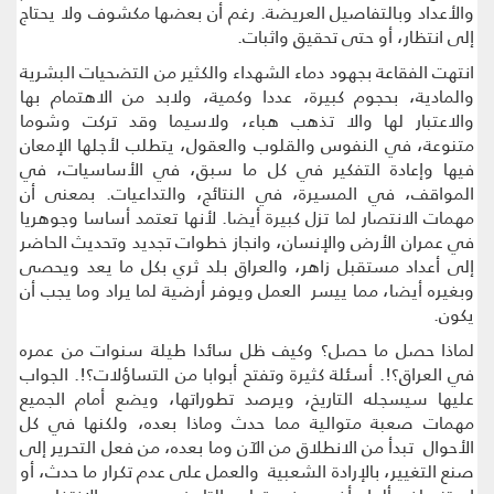
والأعداد وبالتفاصيل العريضة. رغم أن بعضها مكشوف ولا يحتاج
إلى انتظار، أو حتى تحقيق واثبات.
انتهت الفقاعة بجهود دماء الشهداء والكثير من التضحيات البشرية
والمادية، بحجوم كبيرة، عددا وكمية، ولابد من الاهتمام بها
والاعتبار لها والا تذهب هباء، ولاسيما وقد تركت وشوما
متنوعة، في النفوس والقلوب والعقول، يتطلب لأجلها الإمعان
فيها وإعادة التفكير في كل ما سبق، في الأساسيات، في
المواقف، في المسيرة، في النتائج، والتداعيات. بمعنى أن
مهمات الانتصار لما تزل كبيرة أيضا. لأنها تعتمد أساسا وجوهريا
في عمران الأرض والإنسان، وانجاز خطوات تجديد وتحديث الحاضر
إلى أعداد مستقبل زاهر، والعراق بلد ثري بكل ما يعد ويحصى
وبغيره أيضا، مما ييسر العمل ويوفر أرضية لما يراد وما يجب أن
يكون.
لماذا حصل ما حصل؟ وكيف ظل سائدا طيلة سنوات من عمره
في العراق؟!. أسئلة كثيرة وتفتح أبوابا من التساؤلات؟!. الجواب
عليها سيسجله التاريخ، ويرصد تطوراتها، ويضع أمام الجميع
مهمات صعبة متوالية مما حدث وماذا بعده، ولكنها في كل
الأحوال تبدأ من الانطلاق من الآن وما بعده، من فعل التحرير إلى
صنع التغيير، بالإرادة الشعبية والعمل على عدم تكرار ما حدث، أو