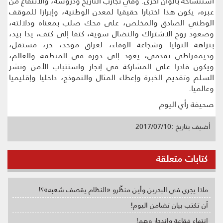
استنساخه بألوان أخرى. وفي تجارب التاريخ ودروسه، والانتفاع من
عبره، يكون هذا اختبارا حقيقيا لمعدن الوطنية، وإبرازا للموقف
الوطني الصادق والمخلص، على محك صلب بمعناه ودلالته،
وصعود روح الاشتراك والنضال سوية، كتفا إلى كتف، يدا بيد،
بنزاهة النوايا وشجاعة الوفاء، لعراق موحد، حر، مستقل،
وديمقراطي تقدمي، يعود إلى دوره في المنطقة والعالم،
ويكون قادرا على المشاركة في إنجاز واستتباب الأمن ونشر
السلم وتقديم الخبرة وإعطاء المثال والنموذج، داخليا وإقليميا
وعالميا.
صحيفة رأي اليوم
أضيف بتاريخ :2017/07/10
كتابات متعلقة
ماذا يجري في البحرين وأين منظِّرو «النظام يقصف شعبه»؟!
أن تكتب بيان تضامن اليوم!
انتهاء فقاعة واندحار وهم!