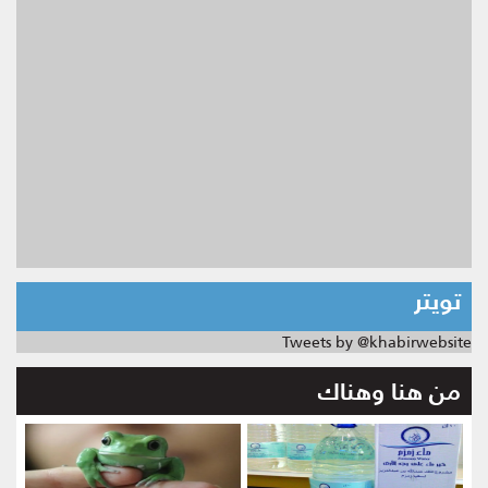
تويتر
Tweets by @khabirwebsite
من هنا وهناك