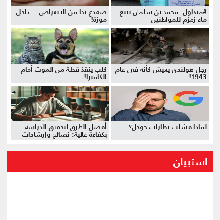
#متداول: محمد بن سلمان يبيع
ضفدع نجا من الانقراض... داخل
ماء زمزم للمواطنين
موزة!
رجل هولندي يعيش كأنه في عام
كلب ينقذ قطة من الموت أمام
1943!
الكاميرا!
لماذا فشلت نظارات جوجل؟
أفضل الطرق لتحقيق الدراسة
بكفاءة عالية: نصائح وإرشادات
استبيان