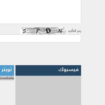
رمز التأكيد
فيسبوك
تويتر
irwebsite