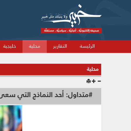
الرئيسة
التقارير
محلية
خليجية
محلية
#متداول: أحد النماذج التي سعى