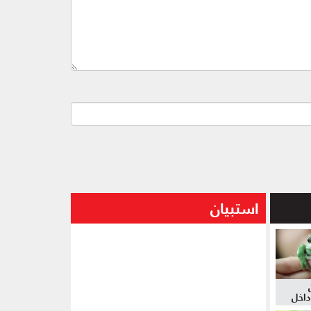
استبيان
داخل