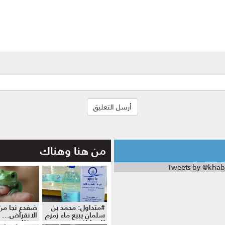
من هنا وهناك
Tweets by @khab
#متداول: محمد بن
ضفدع نجا من
سلمان يبيع ماء زمزم
الانقراض... 
للمواطنين
موزة!