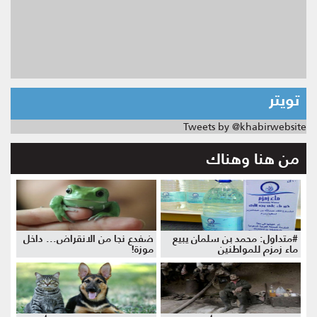
تويتر
Tweets by @khabirwebsite
من هنا وهناك
#متداول: محمد بن سلمان يبيع
ضفدع نجا من الانقراض... داخل
ماء زمزم للمواطنين
موزة!