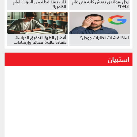
رجل هولندي يعيش كأنه في عام
كلب ينقذ قطة من الموت أمام
1943!
الكاميرا!
لماذا فشلت نظارات جوجل؟
أفضل الطرق لتحقيق الدراسة
بكفاءة عالية: نصائح وإرشادات
استبيان