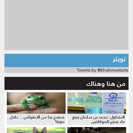
تويتر
Tweets by @khabirwebsite
من هنا وهناك
#متداول: محمد بن سلمان يبيع
ضفدع نجا من الانقراض... داخل
ماء زمزم للمواطنين
موزة!