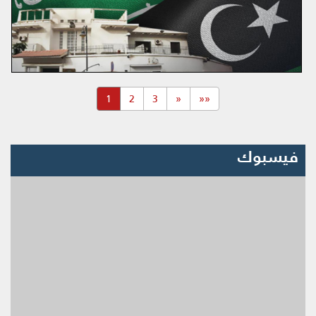
(current)
1
2
3
«
««
فيسبوك