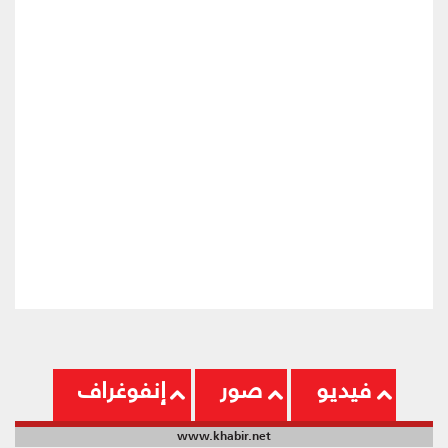
فيديو
صور
إنفوغراف
www.khabir.net