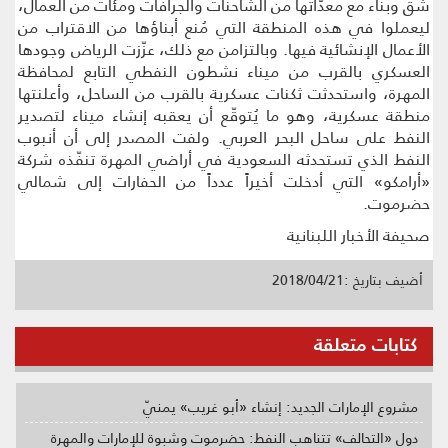
شقّ وبناء مع معدّاتها من الشاحنات والجرافات ومئات من العمال،
ليعملوا في هذه المنطقة التي مُنع أبناؤها من الاقتراب من
الأعمال الإنشائية فيها. وبالتزامن مع ذلك، عزّزت الرياض وجودها
العسكري بالقرب من ميناء نشطون النفطي التابع لمحافظة
المهرة، واستحدثت ثكنات عسكرية بالقرب من الساحل، وأعلنتها
منطقة عسكرية، وهو ما يُتوقّع أن يعقبه إنشاء ميناء لتصدير
النفط على ساحل البحر العربي. ولفت المصدر إلى أن أنبوب
النفط الذي تستحدثه السعودية في أراضي المهرة تنفّذه شركة
«أرامكو» التي أدخلت أخيراً عدداً من الحفارات إلى شمالي
حضرموت.
صحيفة الأخبار اللبنانية
أضيف بتاريخ :2018/04/21
كتابات متعلقة
مشروع الإمارات الجديد: إنشاء «أبو غريب» يمنيّ
دول «التحالف» تتناهب النفط: حضرموت وشبوة للإمارات والمهرة