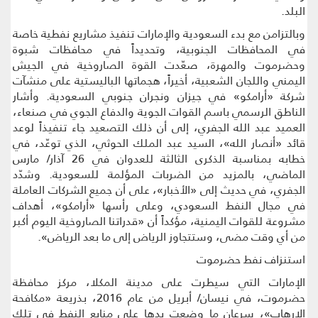
البلد.
وبالتزامن مع بدء السعودية والإمارات تنفيذ مشاريع نفطية خاصة
في المحافظات الجنوبية، وتحديداً في محافظات شبوة
وحضرموت والمهرة، صعّدت القوة الصاروخية في الجيش
اليمني واللجان الشعبية، أخيراً، هجماتها الباليستية على منشآت
شركة «أرامكو» في جيزان ونجران جنوبي السعودية. وأشار
الناطق الرسمي باسم القوات الجوية والدفاع الجوي في صنعاء،
العميد عبد الله الجفري، إلى أن ذلك التصعيد جاء تنفيذاً لوعد
قائد «أنصار الله»، السيد عبد الملك الحوثي، الذي توعّد، في
خطابه بمناسبة الذكرى الثالثة للعدوان في 26 آذار/ مارس
الماضي، بالمزيد من الضربات المؤلمة للسعودية. وشدّد
الجفري، في حديث إلى «الأخبار»، على أن جميع الشركات العاملة
في مجال النفط السعودي، وعلى رأسها «أرامكو»، أهداف
مشروعة للقوات اليمنية، مؤكداً أن «قدراتنا الصاروخية اليوم أكبر
من أي وقت مضى، وستتجاوز الرياض إلى ما بعد الرياض».
استنزاف نفط حضرموت
الإمارات التي سيطرت على مدينة المكلا، مركز محافظة
حضرموت، في نيسان/ أبريل من عام 2016، بذريعة «مكافحة
الإرهاب»، سرعان ما وضعت يدها على منابع النفط في تلك