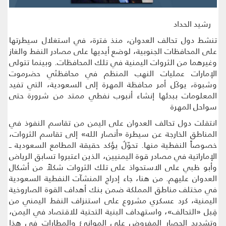
رشيد الحداد
تنشط دول تحالف العدوان، منذ فترة، في استغلال سيطرتها
على المحافظات الجنوبية، لوضع أيديها على مصادر النفط والغاز
وغيرهما من الثروات اليمنية في تلك المحافظات. وبينما تتولى
الإمارات عمليات النهب المنظم في محافظتَي حضرموت
وشبوة، يوكَل أمر محافظة المهرة إلى السعودية، التي تفيد
المعلومات ببدئها إنشاء أنبوب نفطي ممتد من شرورة حتى
سواحل المهرة
انتقلت دول تحالف العدوان على اليمن من تقاسم النفوذ في
المناطق الخارجة عن سيطرة «أنصار الله» إلى تقاسم الثروات،
خصوصاً النفطية منها. تحوّلٌ يؤكد حقيقة المطامع السعودية ــ
الإماراتية في مصادر قوة اليمنيين، الذين اعتبروا تسابق الرياض
وأبو ظبي على الاستحواذ على تلك الثروات شكلاً من أشكال
العدوان عليهم. من هنا، جاء إدراج المنشآت النفطية السعودية
في مختلف مناطق المملكة ضمن بنك أهداف القوة الصاروخية
اليمنية، كرد عسكري مشروع على استنزاف النفط اليمني من
قِبل «التحالف»، واستهداف البنية التحتية للاقتصاد في اليمن،
وتشديد الحصار المفروض على الموانئ والمطارات في هذا