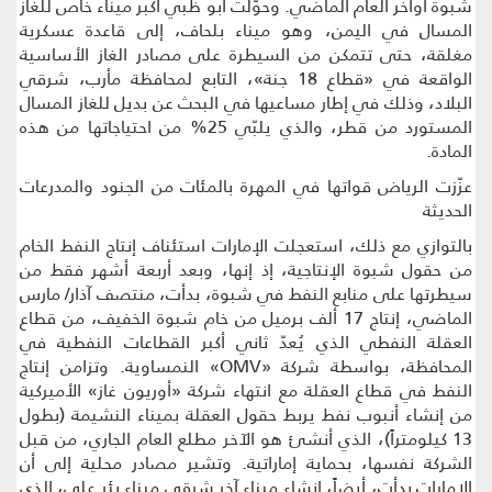
شبوة أواخر العام الماضي. وحوّلت أبو ظبي أكبر ميناء خاص للغاز
المسال في اليمن، وهو ميناء بلحاف، إلى قاعدة عسكرية
مغلقة، حتى تتمكن من السيطرة على مصادر الغاز الأساسية
الواقعة في «قطاع 18 جنة»، التابع لمحافظة مأرب، شرقي
البلاد، وذلك في إطار مساعيها في البحث عن بديل للغاز المسال
المستورد من قطر، والذي يلبّي 25% من احتياجاتها من هذه
المادة.
عزّزت الرياض قواتها في المهرة بالمئات من الجنود والمدرعات
الحديثة
بالتوازي مع ذلك، استعجلت الإمارات استئناف إنتاج النفط الخام
من حقول شبوة الإنتاجية، إذ إنها، وبعد أربعة أشهر فقط من
سيطرتها على منابع النفط في شبوة، بدأت، منتصف آذار/ مارس
الماضي، إنتاج 17 ألف برميل من خام شبوة الخفيف، من قطاع
العقلة النفطي الذي يُعدّ ثاني أكبر القطاعات النفطية في
المحافظة، بواسطة شركة «OMV» النمساوية. وتزامن إنتاج
النفط في قطاع العقلة مع انتهاء شركة «أوريون غاز» الأميركية
من إنشاء أنبوب نفط يربط حقول العقلة بميناء النشيمة (بطول
13 كيلومتراً)، الذي أنشئ هو الآخر مطلع العام الجاري، من قبل
الشركة نفسها، بحماية إماراتية. وتشير مصادر محلية إلى أن
الإمارات بدأت، أيضاً، إنشاء ميناء آخر شرقي ميناء بئر علي، الذي