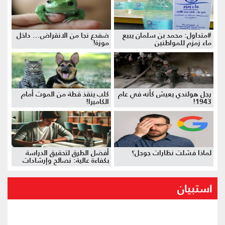
#متداول: محمد بن سلمان يبيع
ضفدع نجا من الانقراض... داخل
ماء زمزم للمواطنين
موزة!
رجل هولندي يعيش كأنه في عام
كلب ينقذ قطة من الموت أمام
1943!
الكاميرا!
لماذا فشلت نظارات جوجل؟
أفضل الطرق لتحقيق الدراسة
بكفاءة عالية: نصائح وإرشادات
استبيان