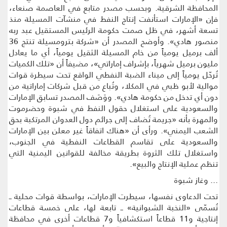
المحافظة الشرقية. وبحسب مصدر متابع في العاصمة صنعاء،
فإن «الإمارات استأنفت إنتاج النفط في منشآت المسيلة منذ
تسعة أشهر، في ظل صمت حكومة الرئيس المستقيل عبد ربه
منصور هادي». وأوضح المصدر أن «شركة بترومسيلة تنتج 36
ألف برميل يومياً من خام المسيلة الثقيل يومياً، أي ما يعادل
مليون برميل شهرياً، بإشراف إماراتي»، مضيفاً أن «تلك الكميات
تُرحّل يومياً إلى ميناء الضبة النفطي الواقع تحت سيطرة قوات
موالية لأبو ظبي في المكلا، وتُباع من قبل شركات إماراتية من
دون أي تدخل من حكومة هادي». ووَصَف المصدر تسابق الإمارات
والسعودية على استغلال حقول النفط في شبوة وحضرموت
والمهرة بأنه «جريمة تُضاف إلى جرائم دول العدوان المرتكبة بحق
الشعب اليمني». ورأى أن «هناك اتفاقاً غير معلن بين الإمارات
والسعودية على تقاسم القطاعات النفطية في الجنوب،
واستغلال تلك الثروة بطريقة مخالفة للقوانين اليمنية التي
تنظم عملية الإنتاج والبيع».
... وغاز شبوة
تحت الدعاوى نفسها، سيطرت الإمارات، بواسطة قوات محلية ــ
تُسمّى «النخبة الشبوانية» ــ تابعة لها، على خمسة قطاعات
إنتاجية و11 قطاعاً استكشافياً و7 قطاعات أخرى في محافظة