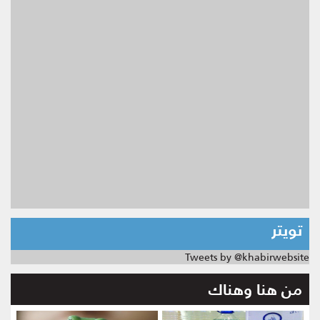
تويتر
Tweets by @khabirwebsite
من هنا وهناك