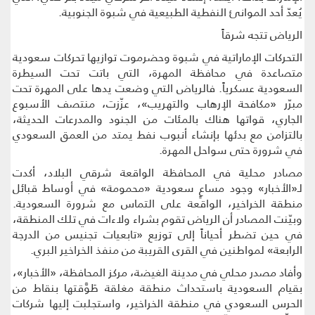
يُعدّ أحد الموانئ النفطية الطبيعية في شبوة الجنوبية.
الرياض تتجه شرقاً
التحركات الإماراتية في شبوة وحضرموت توازيها تحركات سعودية
متصاعدة في محافظة المهرة، التي باتت تحت السيطرة
السعودية عسكرياً. فالرياض التي وضعت يدها على المهرة تحت
مبرّر «مكافحة الإرهاب والتهريب»، عزّزت، منتصف الأسبوع
الجاري، قواتها هناك بالمئات من الجنود والمدرعات الحديثة،
بالتزامن مع بدئها بإنشاء أنبوب نفط يمتد من العمق السعودي
في شرورة حتى سواحل المهرة.
مصادر محلية في المحافظة الواقعة شرقي البلاد، أكدت
لـ«الأخبار» وجود مساعٍ سعودية «محمومة» في أوساط قبائل
منطقة الخراخير، الواقعة على التماس مع شرورة السعودية.
وبيّنت المصادر أن الرياض تقوم بشراء ولاءات في تلك المنطقة،
في حين تضطر أحياناً إلى توزيع «تابعيات تجنيس من الدرجة
الرابعة» لمواطنين في القرى القريبة من منفذ الخراخير البري.
وأفاد مصدر محلي في مدينة الغيضة، مركز المحافظة، «الأخبار»،
بقيام السعودية باستحداث منطقة مغلقة طَوَّقتها بنقاط من
الحرس السعودي في منطقة الخراخير، واستجلبت إليها شركات