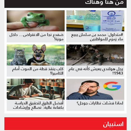
من هنا وهناك
#متداول: محمد بن سلمان يبيع
ضفدع نجا من الانقراض... داخل
ماء زمزم للمواطنين
موزة!
رجل هولندي يعيش كأنه في عام
كلب ينقذ قطة من الموت أمام
1943!
الكاميرا!
لماذا فشلت نظارات جوجل؟
أفضل الطرق لتحقيق الدراسة
بكفاءة عالية: نصائح وإرشادات
استبيان