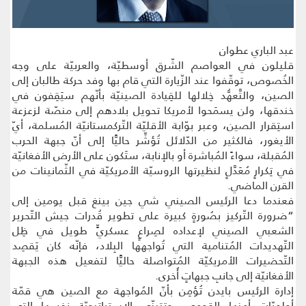
عبد الباري عطوان
قليلون في العواصم الشّرق أوسطيّة، والعربيّة على وجه
الخُصوص، توقّفوا عند الزّيارة التي قام بها وفد حركة طالبان إلى
الصين، والتَّعهُّد خِلالها للقِيادة الصينيّة بأنّهم سيَقِفون في
خندقها، ولن يسمَحوا لأمريكا تحويل بلادهم إلى منصّة لزعزعة
استِقرار الصين، وعبر بوّابة الأقليّة التّركمستانيّة المُسلمة، أيّ
الأيغور، فالكثير من الدّلائل تُؤشِّر حاليًّا إلى أنّ جبهة الحرب
المُقبلة، سواءً المُباشرة أو بالإنابة، ستَكون على الأرض الأفغانيّة
في تِكرارٍ مُعَدَّلٍ لنظيرتها الروسيّة الأمريكيّة في الثّمانينات من
القرن الماضي.
فعندما دعا الرئيس الصيني شي جين بينغ قبل يومين إلى
“ضرورة التّركيز بصُورةٍ كبيرة على تطوير قُدرات جيش التّحرير
الشعبي الصيني لإعداده لصِراعٍ عسكريٍّ طويل في ظِل
التّهديدات المُتنامية التي تُواجهها البِلاد، فإنّه كان يَقصِد
التّحضيرات الأمريكيّة المُتواصلة حاليًّا لتفعيل هذه الجبهة
الأفغانيّة إلى جانبِ جبهاتٍ أُخرى.
إدارة الرئيس بايدن تُؤمِن بأنّ المُواجهة مع الصين هي قمّة
أولويّات أمنها القومي، وتتبنّى الاستراتيجيّة نفسها التي