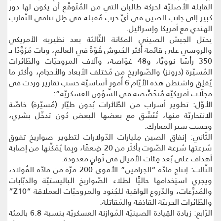
القابلة الأصليّة لحركة طالبان التي من المُتَوقَّع أن يكون لها دور
كبير إلى جانب الصين في أيّ حرب مُقبلة في ظِل تنامي التّقارب
الهندي مع أمريكا وإسرائيل.
يحتل الجيش الصيني المكانة الثّالثة بعد نظيريه الأمريكي
والروسي على قائمة أكثر الجُيوش قُوّةً في العالم، وبات مُزَوَّدًا بـ
350 رأسًا نوويًّا، و48 غوّاصة، وآلاف المروحيّات والطّائرات
المُسيّرة (درونز) والصّواريخ من مُختلف الأبعاد والأحجام، وأكثر ما
يُقلِق واشنطن هذه الأيّام 6 أُمور أساسيّة حسب تقارير وردت في
مجلّات أمريكيّة مُتخَصِّصة في الشّؤون العسكريّة”:
الأوّل: تطوير أسراب من الطّائرات بُدون طيّار (مُسيّرة) خاصّة
الانتحاريّة منها، تُنَسِّق مع بعضها البعض دُون تدخّل بشري،
وحسب سير المعارك.
الثّاني: إنفاق الصين مِليارات الدّولارات لتطوير صواريخ تفوق
سُرعتها سُرعة الصّوت بأكثَر من 20 ضِعفًا، وبِما يُمَكِّنها من إصابة
أهداف على بُعد مِئات الأميال في ثَوانٍ معدودة.
الثّالث: إنتاج مادّة “الجرامين” الأقوى 200 مرّة من مادّة الفُولاذ،
ويجري استِخدامها حاليًّا لطلاء الصّواريخ الباليستيّة والدبّابات
والمُدرَّعات، والدّروع الواقية للجُنود والمروحيّات العملاقة “Z10”
والطّائرات الحربيّة القاذفة والمُقاتلة.
الرّابع: زيادة القِيادة الصينيّة المُوازنة العسكريّة بنسبة 6.8 بالمئة