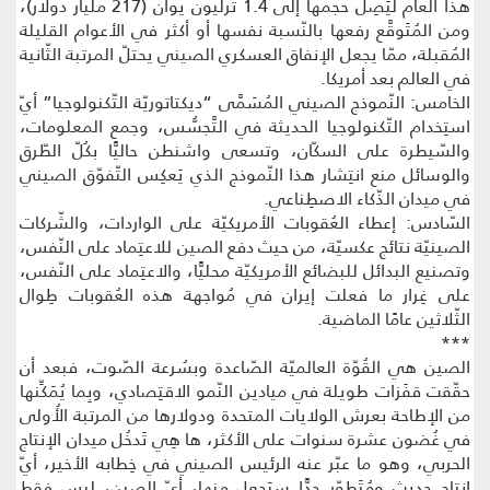
هذا العام ليَصِل حجمها إلى 1.4 ترليون يوان (217 مليار دولار)،
ومن المُتَوقَّع رفعها بالنّسبة نفسها أو أكثر في الأعوام القليلة
المُقبلة، ممّا يجعل الإنفاق العسكري الصيني يحتلّ المرتبة الثّانية
في العالم بعد أمريكا.
الخامس: النّموذج الصيني المُسَمَّى “ديكتاتوريّة التّكنولوجيا” أيّ
استِخدام التّكنولوجيا الحديثة في التَّجسُّس، وجمع المعلومات،
والسّيطرة على السكّان، وتسعى واشنطن حاليًّا بكُلّ الطّرق
والوسائل منع انتِشار هذا النّموذج الذي يَعكِس التّفوّق الصيني
في ميدان الذّكاء الاصطِناعي.
السّادس: إعطاء العُقوبات الأمريكيّة على الواردات، والشّركات
الصينيّة نتائج عكسيّة، من حيث دفع الصين للاعتِماد على النّفس،
وتصنيع البدائل للبضائع الأمريكيّة محليًّا، والاعتِماد على النّفس،
على غِرار ما فعلت إيران في مُواجهة هذه العُقوبات طِوال
الثّلاثين عامًا الماضية.
***
الصين هي القُوّة العالميّة الصّاعدة وبسُرعة الصّوت، فبعد أن
حقّقت قفَزات طويلة في ميادين النّمو الاقتِصادي، وبِما يُمَكِّنها
من الإطاحة بعرش الولايات المتحدة ودولارها من المرتبة الأُولى
في غُضون عشرة سنوات على الأكثر، ها هِي تَدخُل ميدان الإنتاج
الحربي، وهو ما عبّر عنه الرئيس الصيني في خِطابه الأخير، أيّ
إنتاج حديث ومُتَطوّر جدًّا سيَجعل منها، أيّ الصين، ليس فقط