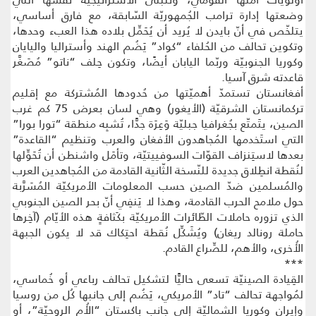
وضعتها إدارة ترامب الجُمهوريّة السّابقة، مع فارق أساسي،
يتلخّص في أنّ بايدن لا يُريد أن يُحَمِّل بلاده هذا العبء وحدها،
وتكوين تحالف من الحُلفاء “كواد” يَضُم الهند وأستراليا واليايان
وكوريا الجنوبيّة وربّما اليابان أيضًا، وتكون حِلف “ناتو” مُصَغَّر
قاعدته شرق آسيا.
أفغانستان تستمدّ أهميّتها من حُدودها المُشتركة مع إقليم
تركمانستان الشرقيّة (الأيغور) وهي لسان بعرض 75 كم غرب
الصين، يتَمتّع بجُغرافيا جبليّة وَعِرَة جدًّا، تُشبِه منطقة “تورا بورا”
التي استَخدمها المُجاهدون الأفغان والعرب وتنظيم “القاعدة”
بعدها لاستِنزاف القوّات السوفييتيّة، وتأمَل واشنطن أن تُحَوِّلها
لنُقطة انطِلاق جديدة للنّسخة الثّانية القادمة من المُجاهدين العرب
والمُسلمين ضدّ الصين حسب المعلومات الأمريكيّة المُسَرَّبة
حول ملامح الحرب القادمة، وهذا لا يَنفِي أنّ بحر الصين الجنوبي
الذي تزوره حاملات الطّائرات الأمريكيّة بكَثافةٍ هذه الأيّام (آخِرها
حاملة رونالد ريغان) ويُشَكِّل نُقطة احتِكاك قد لا يكون الجبهة
الأُخرى، والأهم، للصِّراع القادم.
***
القِيادة الصينيّة تسعى حاليًّا لتشكيل تحالف رباعي أو خُماسي،
لمُواجهة تحالف “تاد” الأمريكي، يَضُم إلى جانبها كُل من روسيا
وإيران وكوريا الشماليّة إلى جانب باكستان “الأُم الروحيّة”، أو