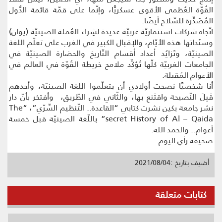
القُوّة العُظمى الأقوى عسكريًّا، وإنّما على قمّة قائمة الدُّول
المُصَدِّرة للسّلاح أيضًا.
اتّجاه شركات استثماريّة غربيّة عديدة لشِراء العُملة الصينيّة (يوان)
وسنَداتها هذه الأيّام، والإقبال الكبير في الغرب على تعلّم اللغة
الصينيّة، وتَزايُد أعداد أقسام التّاريخ والحضارة الصينيّة في
الجامعات الغربيّة كلّها تُؤكِّد ملامح خريطة القُوّة في العالم في
الأعوام المُقبلة.
أنا شخصيًّا نصَحت أولادي أن يتَعلّموا اللغة الصينيّة، وأحدهم
قَبِلَ النّصيحة واقتَنع بها، والثّاني في الطّريق، وأفتخر بأنّ دار
نشر جامعة بكين نشرت كتابي “القاعدة.. التّنظيم السِّرّي”، “The
secret History of Al – Qaida” باللّغة الصينيّة قبل خمسة
أعوام.. والحمد الله.
صحيفة رأي اليوم
أضيف بتاريخ :2021/08/04
كتابات متعلقة