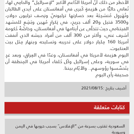
الأخطر من ذلك أنّ أمريكا الدّاعم الأكبر “لإسرائيل” والحامِي لها،
تُعاني حاليًّا من هَزيمةٍ كُبرى في أفغانستان على أيدي الطالبان
وتُهَروِل مُنسَحِبَةَ بعد خسارتها ترليونيّ ونِصف ترليون دولار،
و3500 قتيل و20 ألف جريح، في تِكرارٍ مُهين وبَشِع للمشهد
الفيتنامي حيث تتخلّى عن أيتامها في أفغانستان، وخاصّةً حُكومة
أشرف غني، وأكثر من 300 ألف من أفراد جيشه الذي أنفقت
أمريكا 160 مِليار دولار على تدريبه وتسليحه وينهار مِثل بيت
العنكبوت.
اليوم هزيمة لأمريكا في أفغانستان، وغدًا في العِراق، وبعد غدٍ
في سورية، وعلى إسرائيل وكُل حُلفاء أمريكا في المِنطقة أن
يتَحسَّسوا رؤوسهم.. والأيّام بيننا.
صحيفة رأي اليوم
أضيف بتاريخ :2021/08/15
كتابات متعلقة
السعودية تقترب بسرعة من “الإفلاس″ بسبب حروبها في اليمن
وسورية