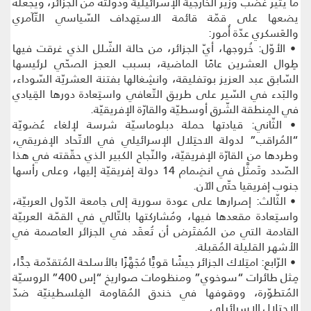
ما يُثير غضب وزير الخارجيّة الإسرائيليّة ودولته من الجزائر، ويجعله
يضعها على قمّة قائمة الاستِهداف السّياسي التّآمري
والعَسكري عدّة أُمور:
• الأوّل: خُروجها، أيّ الجزائر، من حالة الشّلل الذي غرقت فيها
طِوال العشرين عامًا الماضية، بسبب العجز الصحّي لرئيسها
السّابق عبد العزيز بوتفليقة، وانشِغالها بفتنة العشريّة السّوداء،
والبَدء في السّير على طريق التّعافي واستِعادة دورها القِيادي
في المِنطقة الشّرق أوسطيّة والقارّة الإفريقيّة.
• الثّاني: قيادتها حملة دبلوماسيّة شرسة لإلغاء عُضويّة
“المُراقب” لدولة الاحتِلال الإسرائيلي في الاتّحاد الإفريقي،
وطردها من القارّة الإفريقيّة، والنّجاح الكبير الذي حقّقته في هذا
الصّدد وتَمثَّل في انضِمام 14 دولة إفريقيّة إليها، وعلى رأسها
جنوب إفريقيا حتّى الآن.
• الثّالث: إصرارها على عودة سورية إلى جامعة الدّول العربيّة،
واستِعادة مقعدها فيها، ومُشاركتها بالتّالي في القمّة العربيّة
القادمة التي من المُفتَرض أن تُعقَد في الجزائر العاصمة في
الأشهر القليلة المُقبلة.
• الرّابع: امتِلاك الجزائر جيشًا قويًّا مُجَهَّزًا بالأسلحة المُتقدّمة جدًّا،
مِثل طائرات “سوخوي” ومنظومات صواريخ “إس 400” الروسيّة
المُتطوّرة، ووقوفها في خندق المُقاومة الفِلسطينيّة ضدّ
الاحتِلال الإسرائيلي.