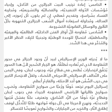
• الخامس: إعادة ترتيب البيت الجزائري من الدّاخل، وإحياء
مُؤسّسات الدّولة التنفيذيّة، والقضائيّة والتشريعيّة، ومُحاربة
الفساد بشَراسةٍ، وتقديم مُعظم، إن لم يكون، كُل رُموزه، إلى
العدالة، ومُحاولة استِعادة أموال الشّعب الجزائري المَنهوبة بكُلّ
الطّرق والوسائل القانونيّة المَشروعة.
• السّادس: مُقاومة كُلّ أوكار الفتن الداخليّة، الطائفيّة والعِرقيّة
والمناطقيّة، انتصارًا للوحدة الوطنيّة وتجنيبًا للبِلاد الخطَر الأكبر
والمُدَمِّر في هذا الصَّدد.
***
ما لا يُدركه الوزير الإسرائيلي لبيد أنّ وجود الجزائر في محور
المُقاومة الذي لم تُغادره مُطلَقًا، هو الخِيار الصّحيح لأنّ هذا المحور
يُحَقِّق انتِصارات عُظمى في قطاع غزّة، وجنوب لبنان، وفي اليمن
على التّحالف الإسرائيلي الأمريكي المُضاد، ولعَلّ الانتِصار الكبير
في حرب السُّفُن هو أحد الأمثلة، والقادِمُ أعظم.
إسرائيل اليوم ترتعد خَوفًا ورُعبًا من صواريخ المُقاومة، وتَضرِب
صواريخ طائراتها الأراضي المفتوحة الجرداء في جنوب لبنان
وقطاع غزّة خَوفًا من الرَّد السّاحق، وتعترف علنًا بفشل قُبَبها
الحديديّة، وتهرع لأمريكا في كُل جولة مُواجهة طلبًا للتَّدخُّل لوقف
إطلاق النّار، والمَزيد من المِليارات والصّواريخ تَعويضًا للخسائر.