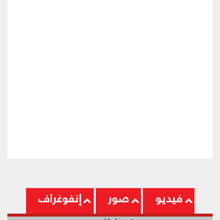
فيديو
صور
إنفوغراف