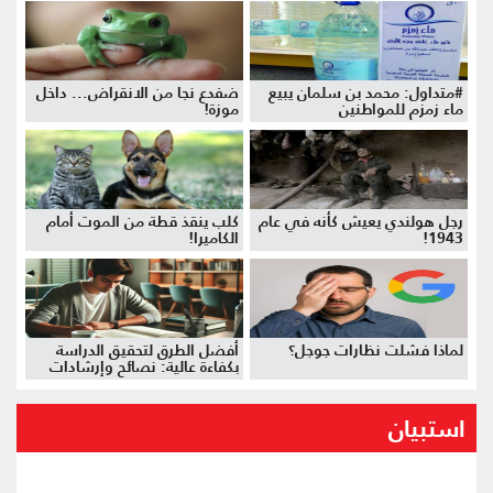
#متداول: محمد بن سلمان يبيع
ضفدع نجا من الانقراض... داخل
ماء زمزم للمواطنين
موزة!
رجل هولندي يعيش كأنه في عام
كلب ينقذ قطة من الموت أمام
1943!
الكاميرا!
لماذا فشلت نظارات جوجل؟
أفضل الطرق لتحقيق الدراسة
بكفاءة عالية: نصائح وإرشادات
استبيان