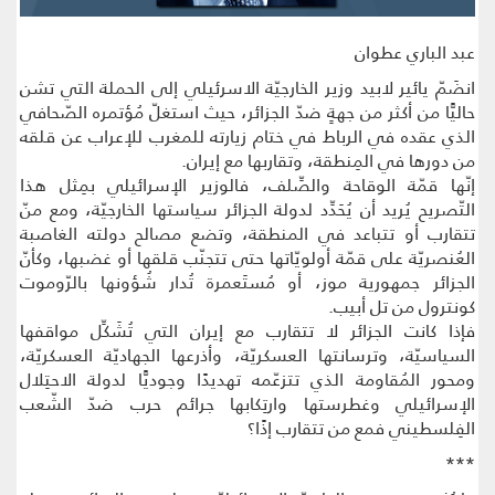
عبد الباري عطوان
انضَمّ يائير لابيد وزير الخارجيّة الاسرئيلي إلى الحملة التي تشن
حاليًّا من أكثر من جهةٍ ضدّ الجزائر، حيث استغلّ مُؤتمره الصّحافي
الذي عقده في الرباط في ختام زيارته للمغرب للإعراب عن قلقه
من دورها في المِنطقة، وتقاربها مع إيران.
إنّها قمّة الوقاحة والصِّلف، فالوزير الإسرائيلي بمِثل هذا
التّصريح يُريد أن يُحَدِّد لدولة الجزائر سياستها الخارجيّة، ومع منّ
تتقارب أو تتباعد في المنطقة، وتضع مصالح دولته الغاصبة
العُنصريّة على قمّة أولويّاتها حتى تتجنّب قلقها أو غضبها، وكأنّ
الجزائر جمهورية موز، أو مُستَعمرة تُدار شُؤونها بالرّوموت
كونترول من تل أبيب.
فإذا كانت الجزائر لا تتقارب مع إيران التي تُشَكِّل مواقفها
السياسيّة، وترسانتها العسكريّة، وأذرعها الجهاديّة العسكريّة،
ومحور المُقاومة الذي تتزعّمه تهديدًا وجوديًّا لدولة الاحتِلال
الإسرائيلي وغطرستها وارتِكابها جرائم حرب ضدّ الشّعب
الفِلسطيني فمع من تتقارب إذًا؟
***