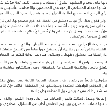
بظلالها على عموم المشهد الشرق أوسطي، وضمن ذلك، ثمة مؤشرات يت
 شأنها عرقلة المساعي الرامية في المضمون والأهداف، لتأسيس مع
ي الواقع الاقتصادي لغالبية الدول الإقليمية، جراء عقود الحرب الأمير
 ولن نقول هنا، بأنّ غياب دمشق عن القمة، قد أفرغ مضمونها، لكن لا 
 على سورية وعناوينها، أسّست لجملة معادلات، كانت دمشق عنوانها الر
إنّ قمة بغداد، وقبل أن تبدأ، لم ولن تُحقق أيّ نتائج سياسية، لا ع
العراق سورية، لم تحضر.
الخارجية الإيراني السيد حسين أمير عبد اللهيان، والذي استبقت تصريحات
ة، والتي أكد من خلالها، أنّ لدمشق دوراً هاماً في تنسيق ملفات الم
دلة راسخة بين دمشق وطهران، وستكون بلا ريب، بوابة للكثير من المعا
لموقف الإيراني أكد صراحة من خلال زيارته لدمشق ولقاء الرئيس الأسد،
 يتعلق بالأمن والتنمية المستدامة للمنطقة، وهي ستتشاور مباشرة 
ة.
ؤوليها قادماً من بغداد، في محطته العربية الثانية بعد العراق منذ
 المؤتمر الولايات المتحدة وسياستها في المنطقة، قائلاً: «إنّ الأ
استشعار ذلك في كثير من دول المنطقة بكل جلاء».
جابية وحيدة، تمثلت بالحوار المباشر بين إيران ودول الخليج، والذي بد
بّرت عنها كلمات الحاضرين وبيانهم الختامي أجاب عن التساؤل المطروح، 