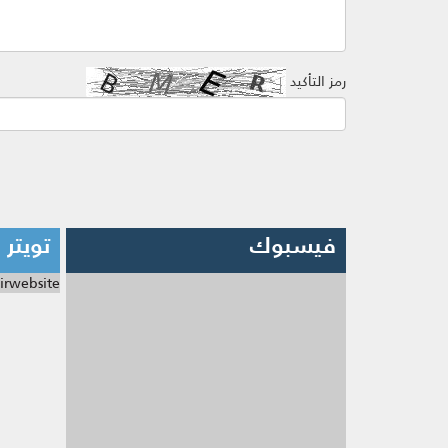
رمز التأكيد
فيسبوك
تويتر
irwebsite