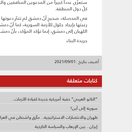
ستعرّي عدداً كبيراً من المدعوين المنافقين 
كلّ دول المنطقة.
في المحصلة، صحيح أنّ دمشق لم تتمّ دعوتها 
رغبتها بإيجاد حلول للأزمة السورية، كما أنّ دم
اللهيان إلى دمشق، إنما تؤكد المؤكد، بأنّ دم
جريدة البناء
أضيف بتاريخ :2021/09/01
كتابات متعلقة
“الناتو العربي” حقبة أمريكية جديدة لقيادة الأزمات..
سورية إلى أين؟
طهران والانتصارات الاستراتيجية.. مآزق واشنطن في العرا
إيران.. بين الإرهاب والسياسة الخارجية