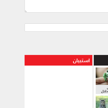
استبيان
داخل