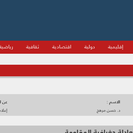
إقليمية
دولية
اقتصادية
ثقافية
رياضية
الاسم :
عن ال
د. حسن مرهج
إعلا
لة جغرافية المقاومة