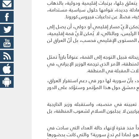
علق جلها، برغبات إقليمية ودولية، بالذهاب
ادلة جديدة، قوامها حلول سياسية مستدامة،
كية، فضلاً عن تداعيات فيروس كورونا.
يُمكن لأيّ مسار إقليمي أو دولي، أن يصل إلى
ئيس، وبالتالي، لا يُمكن لأيّ قمة إقليمية،
لى المستوى الإقليمي فحسب، بل أنّ العراق لن
ه قبيل التوجه إلى القمة، عنواناً بارزاً تمثل
نطقة، الأمر الذي ترجمه الوزير الإيراني، في
دلات المقبلة في المنطقة.
 بأنّ سورية لها دور في دعم استقرار العراق،
مع دمشق حول هذا المؤتمر وستؤكد على الدور
 تعيينه في منصبه، واستقبله وزير الخارجية
ميركيين لا يجلبون السلام لشعوب المنطقة، بل
أ منذ فترة لإنهاء حالة العداء التي سادت في
وهو لماذا لم تدعَ سورية؟ والتي كانت بحضورها