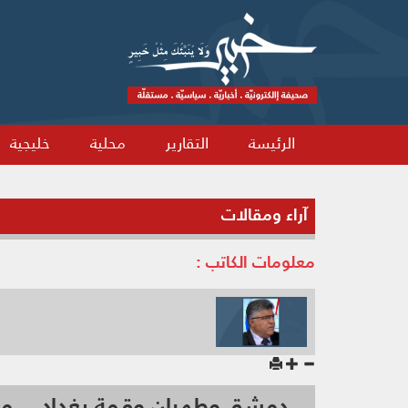
الرئيسة
التقارير
محلية
خليجية
آراء ومقالات
معلومات الكاتب :
دمشق وطهران وقمة بغداد… معاد