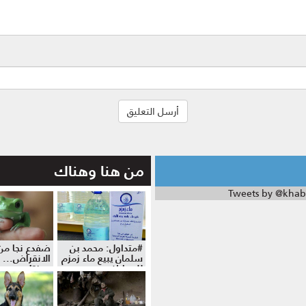
من هنا وهناك
Tweets by @khab
#متداول: محمد بن
ضفدع نجا من
سلمان يبيع ماء زمزم
الانقراض... 
للمواطنين
موزة!