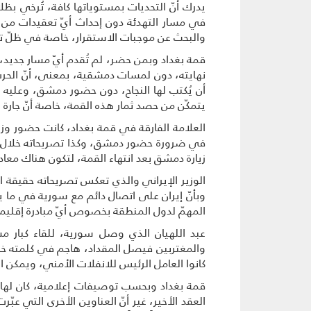
يدرك أنّ التحديات بمستوياتها كافة، تُرخي 
في مسار التهدئة دون إحداث أيّ تعقيدات من
والبحث عن موجبات الاستقرار، خاصة في ظلّ تردّ
قمة بغداد وبمن حضر، لم تُقدم أيّ مسار جديد،
نهايته، دون لمسات دمشقية، بمعنى، أنّ الحرب
أن يُكتب لها النجاح، دون حضور دمشق، وعليه ف
يتمكّن من حصد ثمار هذه القمة، خاصة أنّ جارة 
العلامة الفارقة في قمة بغداد، كانت حضور وزير 
في ضرورة حضور دمشق، وكذا تصريحاته خلال القم
زيارة دمشق بعد انتهاء القمة، لتكون هناك معا
الوزير الإيراني والذي تعكس تصريحاته حقيقة ا
وبأنّ إيران على اتصال دائم مع سورية في ما
المهمّ لدول المنطقة بخصوص أيّ مبادرة إقليمي
عبد اللهيان الذي وصل سورية، للقاء كبار مس
والمغتربين فيصل المقداد، هاجم في كلمته خلال
كانوا العامل الرئيس للانفلات الأمني، ويمكن 
قمة بغداد وبحسب توصيفات إعلامية، كان لها إي
العقد الأخير، غير أنّ العناوين الأخرى التي ع