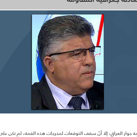
مة جوار العراق، إلا أنّ سقف التوقعات لمخرجات هذه القمة، لم تكن ع