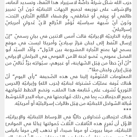
حزب الله شكّل شركةً خاصَّةً لاستِيراد هذا النّفط، وتسديد أثمانه،
والإشراف على توزيعه لجميع الجِهات اللبنانيّة دُونَ أيّ تمييز
طائفي أو عِرقي أو مَناطقي، ولإضفاء الطّابع التّجاري البَحت،
ودُونَ أيّ شُبهة سياسيّة تُوَفِّر الذّرائع لأيّ عُدوانٍ أمريكيّ
إسرائيليّ.
وزارة الخارجيّة الإيرانيّة قالت أمس الاثنين في بيانٍ رسميّ “إنّ
إرسال النّفط إلى لبنان قرارٌ سِياديّ وأمريكا ليست في موقع
يسمح لها بمنع التّجارة المشروعة بين الدّول”، وأكّد السيّد أبو
الفضل عموني، عُضو لجنة الأمن القومي في البرلمان الإيراني
“أنّ أيّ خطأ من قِبَل الصّهاينة، أو غيرهم، سيُواجَه برَدٍّ ثُنائيّ من
قِبَل إيران ولبنان معًا”.
المعلومات المُتَوفِّرة إلينا في هذه الصّحيفة “رأي اليوم” أنّ
هُناك غُرفة عمليّات مُشتركة لبنانيّة (حزب الله) وإيرانيّة (الحرس
الثوري) تُشرِف على مُتابعة هذا الملف، وتضع الخطط لمُواجهة
جميع الاحتِمالات، بِما في ذلك مُهاجمتها في مياه البحر المُتوسّط
قُبالة السّواحل اللبنانيّة من قِبَل طائرات إسرائيليّة أو أمريكيّة.
***
هُناك احتِمالان مُتداولان حاليًّا في الأوساط اللبنانيّة والإيرانيّة،
الأوّل أن تُفرِغ هذه النّاقلات الثّلاث حُمولتها تِباعًا في الموانئ
اللبنانيّة، مرفأ بيروت أو مرفأ صيدا، أو تذهب إلى مرفأ بانياس
السّوري، ويتم نقل حُمولتها من المَحروقات عبر الشّاحنات إلى