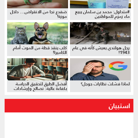
#متداول: محمد بن سلمان يبيع
ضفدع نجا من الانقراض... داخل
ماء زمزم للمواطنين
موزة!
رجل هولندي يعيش كأنه في عام
كلب ينقذ قطة من الموت أمام
1943!
الكاميرا!
لماذا فشلت نظارات جوجل؟
أفضل الطرق لتحقيق الدراسة
بكفاءة عالية: نصائح وإرشادات
استبيان