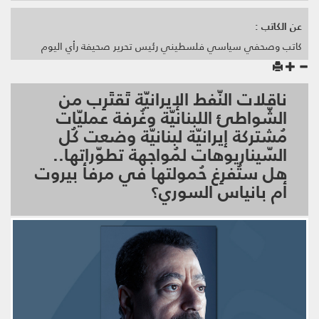
عن الكاتب :
كاتب وصحفي سياسي فلسطيني رئيس تحرير صحيفة رأي اليوم
ناقلات النّفط الإيرانيّة تَقتَرِب من
الشّواطئ اللبنانيّة وغُرفة عمليّات
مُشتركة إيرانيّة لبنانيّة وضعت كُل
السّيناريوهات لمُواجهة تطوّراتها..
هل ستُفرِغ حُمولتها في مرفأ بيروت
أم بانياس السوري؟