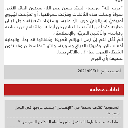
***
“حزب الله” وزعيمه السيّد حسن نصر الله سيكون الفائز الأكبر،
سواءً وصلت هذه النّاقلات وفرّغت حُمولاتها، أو تعرّضت لهُجومٍ
أمريكيّ إسرائيليّ جرى الرّد عليه، وستزداد شعبيّته داخِل لبنان
وخارجه كمُخَلِّص للشّعب اللبناني من أزماته، وكمُدافع عن سيادته
وكرامته، والأُمّتين العربيّة والإسلاميّة.
ألمْ نَقُل لكم إنّ زمن الهزائم لأمريكا وحُلفائها قد بدأ، والبِداية
أفغانستان، ومُرورًا بالعِراق وسورية، وانتهاءً بفِلسطين وقد تكون
المَحطّة الأقرب لبنان؟.. والأيّام بيننا.
صحيفة رأي اليوم
أضيف بتاريخ :2021/09/01
كتابات متعلقة
السعودية تقترب بسرعة من “الإفلاس″ بسبب حروبها في اليمن
وسورية
لماذا يصمت علماؤنا الأفاضل على مأساة اللاجئين السوريين ؟!