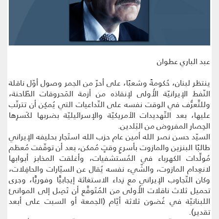
عبد الباري عطوان
ينتظر لبنان، حُكومةً وشعبًا، على أحرّ من الجمر وصول أوّل ناقلة
النّفط الإيرانيّة الأُولى لإنقاذه من أزمة المَحروقات الطّاحنة،
وللتَّعرُّف في الوقت نفسه على التّداعيات التي يُمكِن أن تترتّب
عليها، بعد التّهديدات الأمريكيّة والإسرائيليّة بضربها لكَسرِها
الحِصار المفروض من البَلدين.
السيّد حسن نصر الله أمين عام حزب الله استَجار بحليفه الإيراني
طالبًا البنزين والمازوت بأسرعِ وقتٍ مُمكن، بعد أن توقّفت مُعظم
مُولِّدات الكهرباء في المُستشفيات، وأغلقت المخابز أبوابها
لانعِدام المازوت، والشّيء نفسه يُقال عن السيّارات والحافِلات،
وكان التّجاوب الإيراني مع نِداء الاستغاثة إيجابيًّا وفوريًّا، وجرى
تحميل ثلاث ناقلات الأُولى من المُتَوقَّع أن تَصِل إلى الموانئ
اللبنانيّة في غُضون ثلاثة أيّام (الجمعة أو السبت على أبعد
تقدير).