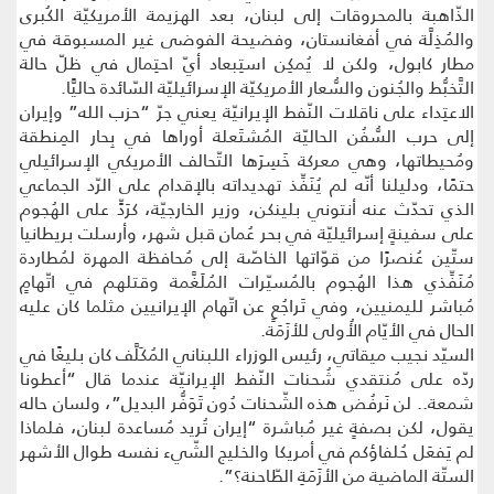
الذّاهبة بالمحروقات إلى لبنان، بعد الهزيمة الأمريكيّة الكُبرى
والمُذِلَّة في أفغانستان، وفضيحة الفوضى غير المسبوقة في
مطار كابول، ولكن لا يُمكِن استِبعاد أيّ احتِمال في ظلّ حالة
التَّخبُّط والجُنون والسُّعار الأمريكيّة الإسرائيليّة السّائدة حاليًّا.
الاعتِداء على ناقلات النّفط الإيرانيّة يعني جرّ “حزب الله” وإيران
إلى حرب السُّفُن الحاليّة المُشتَعلة أوراها في بِحار المِنطقة
ومُحيطاتها، وهي معركة خَسِرَها التّحالف الأمريكي الإسرائيلي
حتمًا، ودليلنا أنّه لم يُنَفِّذ تهديداته بالإقدام على الرّد الجماعي
الذي تحدّث عنه أنتوني بلينكن، وزير الخارجيّة، كرَدٍّ على الهُجوم
على سفينةٍ إسرائيليّة في بحر عُمان قبل شهر، وأرسلت بريطانيا
ستّين عُنصرًا من قوّاتها الخاصّة إلى مُحافظة المهرة لمُطاردة
مُنَفِّذي هذا الهُجوم بالمُسيّرات المُلَغَّمة وقتلهم في اتّهامٍ
مُباشر لليمنيين، وفي تَراجُعٍ عن اتّهام الإيرانيين مثلما كان عليه
الحال في الأيّام الأُولى للأزَمَة.
السيّد نجيب ميقاتي، رئيس الوزراء اللبناني المُكَلَّف كان بليغًا في
ردّه على مُنتقدي شُحنات النّفط الإيرانيّة عندما قال “أعطونا
شمعة.. لن نَرفُض هذه الشّحنات دُون تَوَفُّر البديل”، ولسان حاله
يقول، لكن بصفةٍ غير مُباشرة “إيران تُريد مُساعدة لبنان، فلماذا
لم يَفعَل حُلفاؤكم في أمريكا والخليج الشّيء نفسه طوال الأشهر
الستّة الماضية من الأزَمَةِ الطّاحنة؟”.