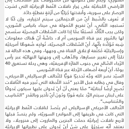
الأراضي اللبنانيّة على غِرار ناقلات النّفط الإيرانيّة التي كسَرت
الحِصار على سورية، وأنقذتها جُزئيًّا من أزَمَةٍ نفطيّةٍ حادّة.
لا نَعرِف بالضّبط أيّ من الاحتِمالين سيتم اختِياره، وإن كُنّا لا
نَستبعِد الثّاني، أيّ تفريغ الحُمولة في ميناء بانياس السّوري،
ولكن يجب التَّأكُّد مُسبَقًا عمّا إذا كانت السّلطات المِصريّة ستَسمح
لها بالمُرور عبر قناة السويس أم لا، خاصَّةً أنّ هُناك معلومات
شِبه مُؤكَّدة بأنّها، أيّ السّلطات المِصريّة، تُواجِه ضُغوطًا أمريكيّة
وإسرائيليّة مُكثَّفة لإغلاق القناة في وجهها، وفي هذه الحالة قد
تلجَأ إلى تغيير مسارها، والذّهاب إلى وجهتها النهائيّة عبر رأس
الرّجاء الصّالح في جنوب القارّة الإفريقيّة، وهي رحلة تستغرق 40
يومًا، أيّ أربعة أضعاف الرّحلة عبر قناة السّويس.
السيّد نصر الله وجَّه تَحذيرًا قويًّا للتّحالف الإسرائيلي الأمريكي،
وقال في خِطابه قبل الأخير “مُنذ اللّحظة التي تُبحِر فيه النّاقلات
تُصبِح أرضًا لُبنانيّة” ممّا يعني أنّ أيّ عُدوان عليها سيكون عُدوانًا
على لبنان سيتم الرَّد عليه فَورًا ودُونَ أيّ تأخير وبالقَدرِ “المُناسِب
والمُتناسِب”.
التّحالف الأمريكي الإسرائيلي لم يتَصدّ لناقلات النّفط الإيرانيّة
التي كانت في طريقها إلى الموانئ السوريّة، ولم يتصدّ قبلها
لأربع ناقلات إيرانيّة حملت البنزين والمازوت إلى فنزويلا، ولا
نعتقد أنّه سيَجرُؤ على شنّ أيّ عُدوان على نظيراتها الإيرانيّة