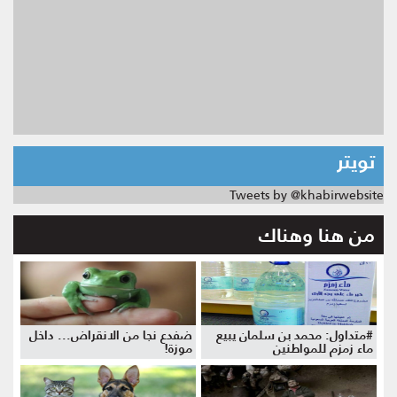
تويتر
Tweets by @khabirwebsite
من هنا وهناك
#متداول: محمد بن سلمان يبيع
ضفدع نجا من الانقراض... داخل
ماء زمزم للمواطنين
موزة!