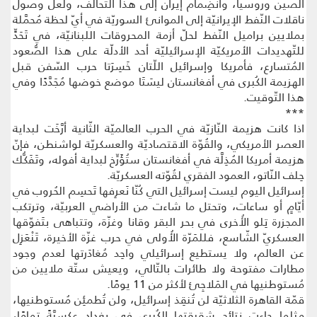
الصين وروسيا، وانضِمام إيران إلى هذا التّحالف، ولعلّ وصول
ناقلات النّفط الإيرانيّة إلى الموانئ السوريّة في أيّ لحظة مُحمَّلة
بملايين براميل النّفط لحلّ أزمة المحروقات اللبنانيّة، في تَحَدٍّ
للتّهديدات الأمريكيّة الإسرائيليّة أحد الأدلّة على هذا الصُّعود
المُتسارع، فأمريكا وإسرائيل اللّتان خَسِرَتا حرب السّفن قبل
الهزيمة الكُبرى في أفغانستان ليسَتَا موضع خوضها مُجَدَّدًا وفي
هذا التّوقيت.
***
اذا كانت هزيمة النّازيّة في الحرب العالميّة الثّانية أرَّخَت لبداية
العصر الأمريكي، والقُوّة الاقتصاديّة والعسكريّة لواشنطن، فإنّ
هزيمة أمريكا المُذِلَّة في أفغانستان ستُؤَرِّخ لبداية أفوله، وتَفَكُّك
حِلف النّاتو، العمود الفقري لقُوّته العسكريّة.
إسرائيل اليوم ليست إسرائيل التي كُنّا نَعرِفها تَحسِم الحُروب في
أيّامٍ أو ساعات، وتحتل ما شاءت من الأراضي العربيّة، وترتكب
المجزرة تِلو الأُخرى في بحر البقر وقانا وغزّة، وتتباهى بتَفوّقها
العسكريّ الشّاسع، فللمَرّة الأُولى في حرب غزّة الأخيرة، تَنْعَزِل
عن العالم، ولا يستطيع إسرائيلي واحِد مُغادَرتها لعدم وجود
مطارات مفتوحة ولا طائرات بالتّالي، ويعيش ستّة ملايين من
مُستوطنيها في المَلاجِئ لأكثر من 11 يومًا.
قمّة القاهرة الثلاثيّة لن تُنقِذ إسرائيل، ولن تُطمئِن مُستوطنيها،
مثلما جاءت نتائج شقيقتها الكُبرى في بغداد عكسيَّةً تمامًا،