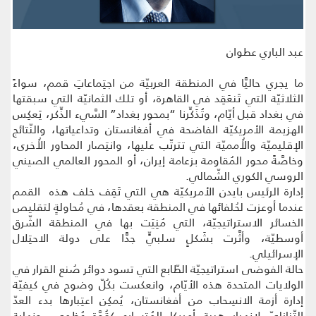
عبد الباري عطوان
ما يجري حاليًّا في المنطقة العربيّة من اجتِماعاتِ قمم، سواءً
الثلاثيّة التي تَنعَقِد في القاهرة، أو تلك الثمانيّة التي سبقتها
في بغداد قبل أيّام، وتُذَكِّرنا “بمحور بغداد” السَّيء الذِّكر، يَعكِس
الهزيمة الأمريكيّة الفاضحة في أفغانستان وتداعياتها، والنّتائج
الإقليميّة والأُمميّة التي تترتّب عليها، وانتِصار المحاور الأُخرى،
وخاصَّةً محور المُقاومة بزعامة إيران، أو المحور العالمي الصيني
الروسي الكوري الشّمالي.
إدارة الرئيس بايدن الأمريكيّة هي التي تَقِف خلف هذه القمم
عندما أوعزت لحُلفائها في المنطقة بعقدها، في مُحاولةٍ لتقليص
الخسائر الاستراتيجيّة، التي مُنِيَت بها في المنطقة الشّرق
أوسطيّة، وأثَّرت بشَكلٍ سلبيٍّ جدًّا على دولة الاحتِلال
الإسرائيلي.
حالة الفوضى استراتيجيّة الطّابع التي تسود دوائر صُنع القرار في
الولايات المتحدة هذه الأيّام، وانعكست بكُلّ وضوح في كيفيّة
إدارة أزمة الانسِحاب من أفغانستان، يُمكِن اعتِبارها بدء العدّ
التّنازليّ لانهِيار هيبة أمريكا المُتسارِع كقُوَّةٍ عُظمى، ونهاية