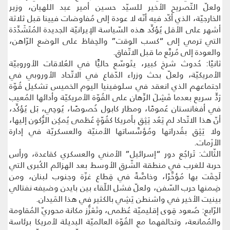
ولعلّ التّصريح الأخير للسيّد حسين أمير عبد اللهيان، وزير
الخارجيّة، الذي أكّد فيه أنّه لا عودة إلى مُفاوضات فيينا قبل ثلاثة
أشهر على الأقل يُؤكِّد هذه السّياسة الإيرانيّة الجديدة المُتَشَدِّدَة
التي ترمي إلى “كسب الوقت” والحِفاظ على الوضع الرّاهن،
والعودة إلى مُربَّع ما قبل الاتّفاق.
ثانيًا: حُدوث شرخ كبير، يتَوسّع حاليًّا في العُلاقات الأوروبيّة
الأمريكيّة، ولعلّ بحث وزراء الدّفاع في الاتّحاد الأوروبي في
اجتماعهم الذي انعقد في سلوفينيا اليوم الخميس تشكيل قُوّة
رَدٍّ سريع بعدما فَشِلَ الرِّهان على القُوّة الأمريكيّة وأدائها المُعيب
في أفغانستان عُمومًا، ومطار كابول خُصوصًا، يُوحِي، بَل يُؤكِّد،
أنّ هذا الاتّحاد لم يَعُد يَثِق بأمريكا كقُوّةٍ عُظمى يُمكِن الرُّكون إليها،
ولا يَثِق بقُدراتها ومُؤسَّساتها الأمنيّة والعسكريّة في إدارة
الأزَمات.
الثّالث: تَراجُع دور “إسرائيل” الأمني والعسكري كقاعدة، ورأس
حربة للغرب في منطقة الشّرق الأوسط بعد الهزائم الكُبرى التي
لَحِقَت بها مُؤخَّرًا، وخاصَّةً في قِطاع غزّة وجنوب لبنان، ومن
ضِمنها حرب السّفن، ولعلّ فشل اللّقاء بين بايدن وضيفه نفتالي
بينيت الأخير في واشنطن يَشِي بالكثير في هذا المَيدان.
الرّابع: صُعود قِوى إقليميّة عُظمى، وتَعَزُّز مكانة محوريّ المُقاومة
والمُمانعة، وتحالفهما مع القُوّة العالميّة البديلة لأمريكا برئاسة