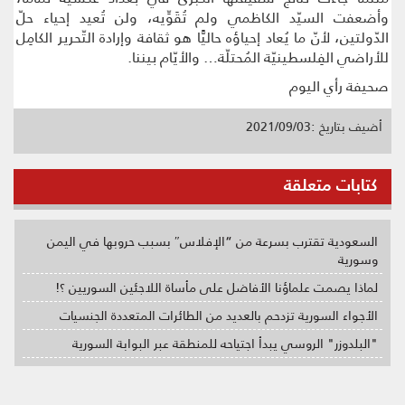
وأضعفت السيّد الكاظمي ولم تُقَوِّيه، ولن تُعيد إحياء حلّ
الدّولتين، لأنّ ما يُعاد إحياؤه حاليًّا هو ثقافة وإرادة التّحرير الكامِل
للأراضي الفِلسطينيّة المُحتلّة… والأيّام بيننا.
صحيفة رأي اليوم
أضيف بتاريخ :2021/09/03
كتابات متعلقة
السعودية تقترب بسرعة من “الإفلاس″ بسبب حروبها في اليمن
وسورية
لماذا يصمت علماؤنا الأفاضل على مأساة اللاجئين السوريين ؟!
الأجواء السورية تزدحم بالعديد من الطائرات المتعددة الجنسيات
"البلدوزر" الروسي يبدأ اجتياحه للمنطقة عبر البوابة السورية