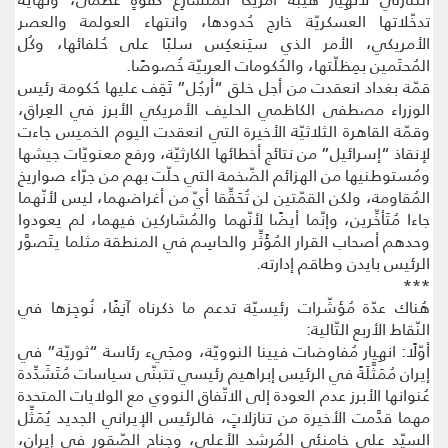
تدخّلاتها العسكريّة خارج حُدودها، وانتهاء العولمة والعصر
الأمريكي، الأمر الذي سيَنعكِس سلبًا على حُلفائها، وكُل
المُحتَمين بمِظلّتها، والحُكومات العربيّة خُصوصًا.
قمّة بغداد انعقدت من أجل خلق “أرجُل” تَقِف عليها حُكومة رئيس
الوزراء مصطفى الكاظمي الحليف الأمريكي الأبرز في العِراق،
وقمّة القاهرة الثلاثيّة الأخيرة التي انعقدت اليوم الخميس جاءت
لإنقاذ “إسرائيل” من نتائج أخطائها الكارثيّة، ورفع معنويّات جيشها
ومُستوطنيها من الهزائم الضّخمة التي حلّت بهم من جرّاء صواريخ
المُقاومة، ولكن القمّتين لن تُحَقِّقا أيّ من أغراضهما، ليس لأنّهما
جاءا مُتَأخِّرين، وإنّما أيضًا لأنّهما والمُشاركين فيهما، لم يعودوا
وحدهم أصحاب القرار المُؤَثِّر والحاسِم في المنطقة مثلما يتَصوَّر
الرئيس بايدن وطاقم إدارته.
***
هُناك عدّة مُؤشّرات رئيسيّة تدعم ما ذكرناه آنِفًا، نُوجِزها في
النّقاط الأربع التّالية:
أوّلًا: انهِيار مُفاوضات فيينا النوويّة، ومجَيء رئاسة “ثوريّة” في
إيران مُمَثَّلَةً في الرئيس إبراهيم رئيسي تتبنّى سياسات مُتَشَدِّدة
عُنوانها الأبرز عدم العودة إلى الاتّفاق النووي مع الولايات المتحدة
مهما قدَّمت الأخيرة من تنازلاتٍ، فالرئيس الإيراني الجديد يُمَثِّل
السيّد علي خامنئي المُرشد الأعلى، وجناح الصّقور في إيران،