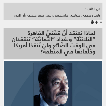
عن الكاتب :
كاتب وصحفي سياسي فلسطيني رئيس تحرير صحيفة رأي اليوم
لماذا نعتقد أنّ قمّتيّ القاهرة
“الثلاثيّة” وبغداد “الثّمانيّة” تَنعَقِدان
في الوقت الضّائع ولن تُنقِذا أمريكا
وحُلفاءها في المنطقة؟